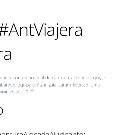
 #AntViajera
ra
opuerto internaci{onal de carrasco
,
aeropuerto jorge
barque
,
equipaje
,
flight
,
guía
,
Latam
,
libertad
,
Lima
,
vivir
,
volar
0
o
AventuraAlocadaAlucinante: