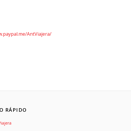
w.paypal.me/AntViajera/
O RÁPIDO
iajera