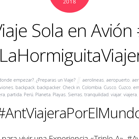
2018
iaje Sola en Avión
LaHormiguitaViaje
 donde empezar?
,
¿Preparas un Viaje?
aerolineas
,
aeropuerto
,
aer
viones
,
backpack
,
backpacker
,
Check in
,
Colombia
,
Cusco
,
Cuzco
,
em
era
,
partida
,
Perú
,
Planeta
,
Playas
,
Sierras
,
tranquilidad
,
viajar
,
viajera
,
#AntViajeraPorElMund
ara vivir una Experiencia «Triple A», #