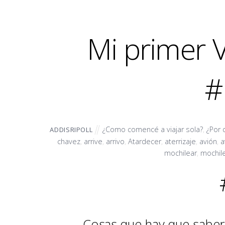
Mi primer V
#
¿Como comencé a viajar sola?
,
¿Por
ADDISRIPOLL
chavez
,
arrive
,
arrivo
,
Atardecer
,
aterrizaje
,
avión
,
a
mochilear
,
mochil
Cosas que hay que saber p