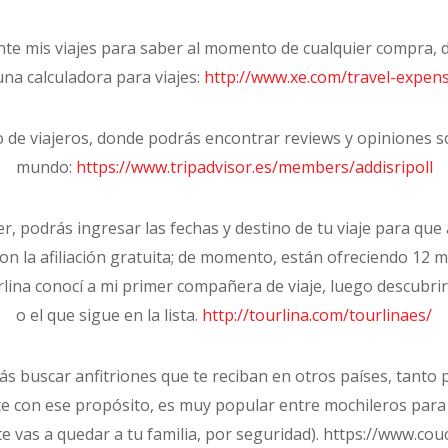
ante mis viajes para saber al momento de cualquier compra, d
na calculadora para viajes:
http://www.xe.com/travel-expens
 de viajeros, donde podrás encontrar reviews y opiniones so
mundo:
https://www.tripadvisor.es/members/addisripoll
er, podrás ingresar las fechas y destino de tu viaje para qu
con la afiliación gratuita; de momento, están ofreciendo 12 
urlina conocí a mi primer compañera de viaje, luego descub
o el que sigue en la lista.
http://tourlina.com/tourlinaes/
s buscar anfitriones que te reciban en otros países, tanto
 con ese propósito, es muy popular entre mochileros para vi
te vas a quedar a tu familia, por seguridad). https://www.cou