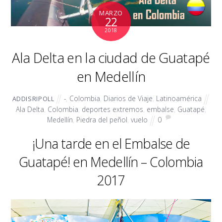
MARZO
22
2018
Ala Delta en la ciudad de Guatapé
en Medellín
-
,
Colombia
,
Diarios de Viaje
,
Latinoamérica
ADDISRIPOLL
Ala Delta
,
Colombia
,
deportes extremos
,
embalse
,
Guatapé
,
Medellín
,
Piedra del peñol
,
vuelo
0
¡Una tarde en el Embalse de
Guatapé! en Medellín – Colombia
2017