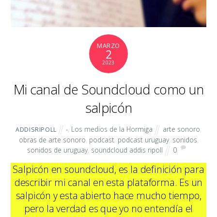
MARZO
2
2023
Mi canal de Soundcloud como un
salpicón
-
,
Los medios de la Hormiga
arte sonoro
,
ADDISRIPOLL
obras de arte sonoro
,
podcast
,
podcast uruguay
,
sonidos
,
sonidos de uruguay
,
soundcloud addis ripoll
0
Salpicón en soundcloud, es la definición para
describir mi canal en esta plataforma. Es un
salpicón y esta abierto hace mucho tiempo,
pero la verdad es que yo no entendía el