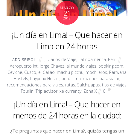
MARZO
21
2018
¡Un día en Lima! – Que hacer en
Lima en 24 horas
-
,
Diarios de Viaje
,
Latinoamérica
,
Perú
ADDISRIPOLL
Aeropuerto int. Jorge Chavez
,
al mundo viajes
,
booking.com
,
Ceviche
,
Cuzco
,
el Callao
,
machu picchu
,
mochileros
,
Pariwana
Hostels
,
Paypurix Hostel
,
perú Lima
,
razones para viajar
,
recomendaciones para viajes
,
rutas
,
Salchipapas
,
tips de viajes
,
Tourlin
,
Trip advisor
,
xe currency
,
Zona X
0
¡Un día en Lima! – Que hacer en
menos de 24 horas en la ciudad:
¿Te preguntas que hacer en Lima?, quizás tengas un