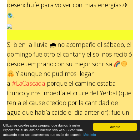
desenchufe para volver con mas energías.
✈
.
Si bien la lluvia
🌧
no acompaño el sábado, el
domingo fue otro el cantar y el sol nos recibió
desde temprano con su mejor sonrisa
Y aunque no pudimos llegar
a
#LaCascada
porque el camino estaba
trunco y nos impedía el cruce del Yerbal (que
tenia el cause crecido por la cantidad de
agua que había caído el día anterior); fue un
día maravilloso, digno de llevar en la
Utilizamos cookies para asegurar que damos la mejor
Acepto
experiencia al usuario en nuestro sitio web. Si continúa
memoria.
♥️
utilizando este sitio asumiremos que estás de acuerdo.
Más Info