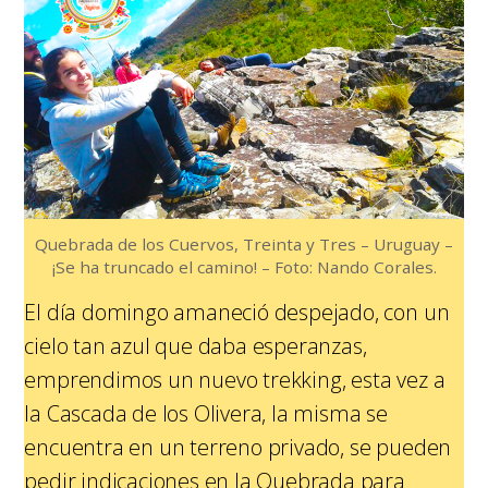
Quebrada de los Cuervos, Treinta y Tres – Uruguay –
¡Se ha truncado el camino! – Foto: Nando Corales.
El día domingo amaneció despejado, con un
cielo tan azul que daba esperanzas,
emprendimos un nuevo trekking, esta vez a
la Cascada de los Olivera, la misma se
encuentra en un terreno privado, se pueden
pedir indicaciones en la Quebrada para