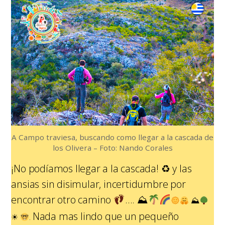
A Campo traviesa, buscando como llegar a la cascada de
los Olivera – Foto: Nando Corales
¡No podíamos llegar a la cascada!
♻
y las
ansias sin disimular, incertidumbre por
encontrar otro camino
….
⛰
⛰
Nada mas lindo que un pequeño
☀
.