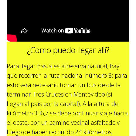
¿Como puedo llegar allí?
Para llegar hasta esta reserva natural, hay
que recorrer la ruta nacional número 8; para
esto será necesario tomar un bus desde la
terminar Tres Cruces en Montevideo (si
llegan al país por la capital). A la altura del
kilómetro 306,7 se debe continuar viaje hacia
el oeste, por un camino vecinal asfaltado y
luego de haber recorrido 24 kilómetros