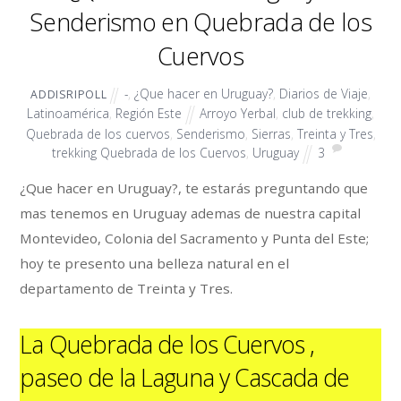
Senderismo en Quebrada de los
Cuervos
-
,
¿Que hacer en Uruguay?
,
Diarios de Viaje
,
ADDISRIPOLL
Latinoamérica
,
Región Este
Arroyo Yerbal
,
club de trekking
,
Quebrada de los cuervos
,
Senderismo
,
Sierras
,
Treinta y Tres
,
trekking Quebrada de los Cuervos
,
Uruguay
3
¿Que hacer en Uruguay?, te estarás preguntando que
mas tenemos en Uruguay ademas de nuestra capital
Montevideo, Colonia del Sacramento y Punta del Este;
hoy te presento una belleza natural en el
departamento de Treinta y Tres.
La Quebrada de los Cuervos ,
paseo de la Laguna y Cascada de