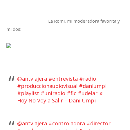
La Romi, mi moderadora favorita y
mi dos:
@antviajera
#entrevista
#radio
#produccionaudiovisual
#daniumpi
#playlist
#uniradio
#fic
#udelar
♬
Hoy No Voy a Salir – Dani Umpi
@antviajera
#controladora
#director