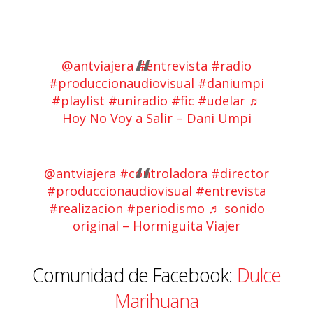
@antviajera
#entrevista
#radio
#produccionaudiovisual
#daniumpi
#playlist
#uniradio
#fic
#udelar
♬
Hoy No Voy a Salir – Dani Umpi
@antviajera
#controladora
#director
#produccionaudiovisual
#entrevista
#realizacion
#periodismo
♬ sonido
original – Hormiguita Viajer
Comunidad de Facebook:
Dulce
Marihuana