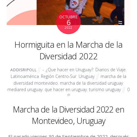
OCTUBRE
6
2022
Hormiguita en la Marcha de la
Diversidad 2022
-
,
¿Que hacer en Uruguay?
,
Diarios de Viaje
,
ADDISRIPOLL
Latinoamérica
,
Región Centro-Sur
,
Uruguay
marcha de la
diversidad montevideo
,
marcha de la diversidad uruguay
,
mediared uruguay
,
que hacer en uruguay
,
turismo uruguay
0
Marcha de la Diversidad 2022 en
Montevideo, Uruguay
El pasado viernes 30 de Septiembre de 2022, después