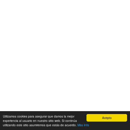
Utilizamos cookies para asegurar que damos la mejor
Acepto
experiencia al usuario en nuestro sitio web. Si continúa
utilizando este sitio asumiremos que estás de acuerdo.
Más Info